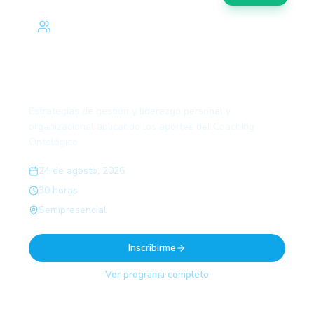
Liderazgo y gestión de personas desde el
Coaching ontológico
Estrategias de gestión y liderazgo personal y
organizacional aplicando los aportes del Coaching
Ontológico.
24 de agosto, 2026
30 horas
Semipresencial
Inscribirme
Ver programa completo