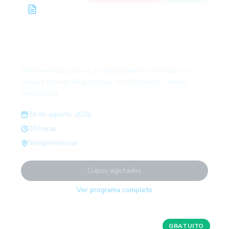
Abordaje integral de personas con ELA
Herramientas para el acompañamiento centrado en
calidad de vida de personas con Esclerosis Lateral
Amiotrófica.
24 de agosto, 2026
20 horas
Semipresencial
Cupos agotados
Ver programa completo
GRATUITO