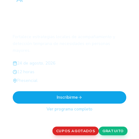
Red comunitaria de apoyo y monitoreo de
personas mayores
Fortalece estrategias locales de acompañamiento y
detección temprana de necesidades en personas
mayores.
24 de agosto, 2026
12 horas
Presencial
Inscribirme
Ver programa completo
CUPOS AGOTADOS
GRATUITO