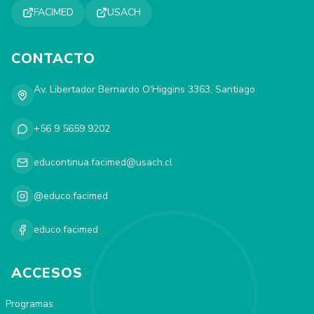
FACIMED
USACH
CONTACTO
Av. Libertador Bernardo O'Higgins 3363, Santiago
+56 9 5659 9202
educontinua.facimed@usach.cl
@educo.facimed
educo.facimed
ACCESOS
Programas